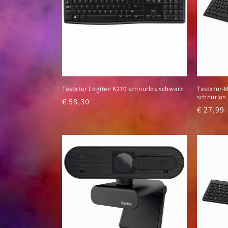
o
r
i
Tastatur Logitec K270 schnurlos schwarz
Tastatur-
e
schnurlos
Normaler
€ 58,30
Normal
€ 27,99
Preis
:
Preis