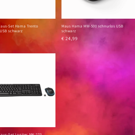
Maus-Set Hama Trento
Maus Hama MW-500 schnurlos USB
 USB schwarz
schwarz
er
Normaler
€ 24,99
Preis
Maus-Set Logitec MK-270