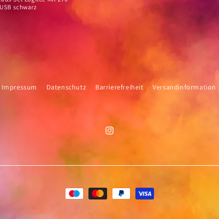
 USB schwarz
er
Impressum
Datenschutz
Barrierefreiheit
Versandinformation
Instagram
Zahlungsmethoden