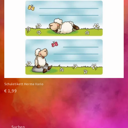
i
e
:
Schuletikett Herma Vario
Normaler
€ 1,99
Preis
Suchen