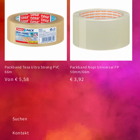
Packband Tesa Ultra Strong PVC
Packband Nopi Universal PP
66m
50mm/66m
Normaler
Von € 5,58
Normaler
€ 3,92
Preis
Preis
Suchen
Kontakt