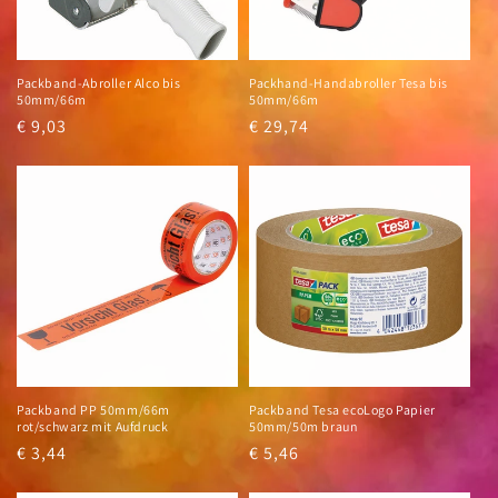
i
e
Packband-Abroller Alco bis
Packhand-Handabroller Tesa bis
:
50mm/66m
50mm/66m
Normaler
€ 9,03
Normaler
€ 29,74
Preis
Preis
Packband PP 50mm/66m
Packband Tesa ecoLogo Papier
rot/schwarz mit Aufdruck
50mm/50m braun
Normaler
€ 3,44
Normaler
€ 5,46
Preis
Preis