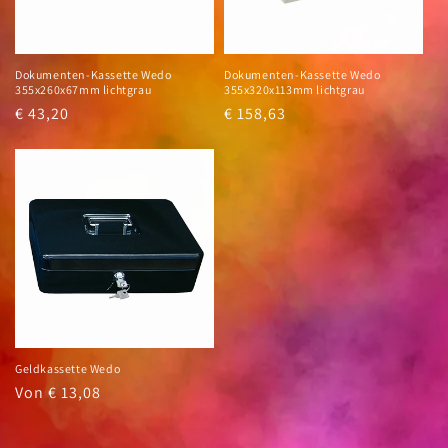
i
e
Dokumenten-Kassette Wedo
Dokumenten-Kassette Wedo
:
355x260x67mm lichtgrau
355x320x113mm lichtgrau
Normaler
€ 43,20
Normaler
€ 158,63
Preis
Preis
Geldkassette Wedo
Normaler
Von € 13,08
Preis