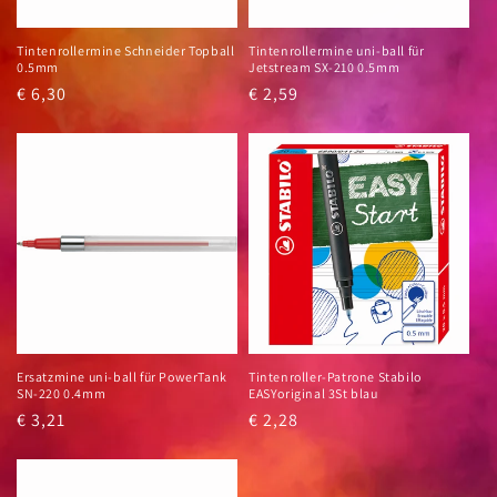
Tintenrollermine Schneider Topball
Tintenrollermine uni-ball für
0.5mm
Jetstream SX-210 0.5mm
Normaler
€ 6,30
Normaler
€ 2,59
Preis
Preis
Ersatzmine uni-ball für PowerTank
Tintenroller-Patrone Stabilo
SN-220 0.4mm
EASYoriginal 3St blau
Normaler
€ 3,21
Normaler
€ 2,28
Preis
Preis