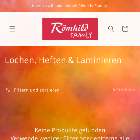
Direkt
Herzlich willkommen bei Römhild Family.
zum
Inhalt
Warenkorb
K
Lochen, Heften & Laminieren
a
t
Filtern und sortieren
0 Produkte
e
g
o
Keine Produkte gefunden
r
Verwende weniger Filter oder
entferne alle