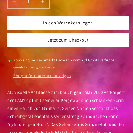
Verringere
Erhöhe
die
die
Menge
Menge
für
für
In den Warenkorb legen
Füllhalter
Füllhalter
Lamy
Lamy
Jetzt zum Checkout
cp1
cp1
black
black
Abholung bei
Fachmarkt Hermann Römhild GmbH
verfügbar
Gewöhnlich fertig in 4 Stunden
Shop-Informationen anzeigen
Als visuelle Antithese zum bauchigen LAMY 2000 verkörpert
der LAMY cp1 mit seiner außergewöhnlich schlanken Form
einen Hauch von Bauhaus. Seinen Namen verdankt das
Schreibgerät ebenfalls seiner streng zylindrischen Form:
“cylindric pen No. 1”. Das Gehäuse aus Ganzmetall und der
massive, abgefederte Edelstahlclip machen ihn zum