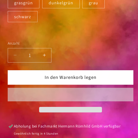
grasgrün
dunkelgrün
grau
schwarz
Anzahl
Anzahl
Verringere
Erhöhe
die
die
Menge
Menge
für
für
In den Warenkorb legen
Heftschoner
Heftschoner
Herma
Herma
Karton
Karton
DIN
DIN
A5
A5
Abholung bei
Fachmarkt Hermann Römhild GmbH
verfügbar
Gewöhnlich fertig in 4 Stunden