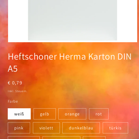
Medien
1
Heftschoner Herma Karton DIN
in
Modal
öffnen
A5
Normaler
€ 0,79
Preis
Inkl. Steuern.
Farbe
weiß
gelb
orange
rot
pink
violett
dunkelblau
türkis