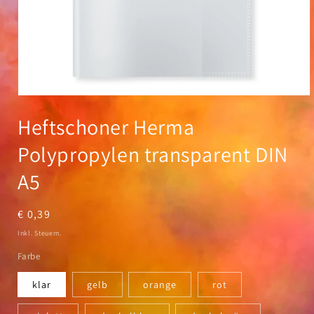
Medien
1
Heftschoner Herma
in
Modal
öffnen
Polypropylen transparent DIN
A5
Normaler
€ 0,39
Preis
Inkl. Steuern.
Farbe
klar
gelb
orange
rot