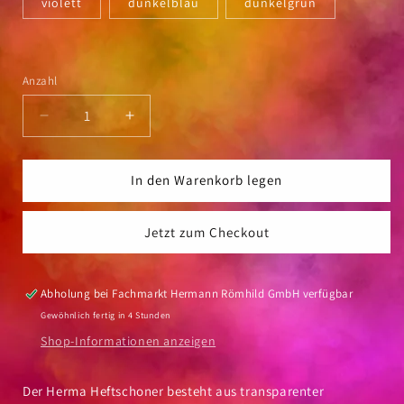
violett
dunkelblau
dunkelgrün
Anzahl
Anzahl
Verringere
Erhöhe
die
die
Menge
Menge
für
für
In den Warenkorb legen
Heftschoner
Heftschoner
Herma
Herma
Jetzt zum Checkout
Polypropylen
Polypropylen
transparent
transparent
DIN
DIN
A5
A5
Abholung bei
Fachmarkt Hermann Römhild GmbH
verfügbar
Gewöhnlich fertig in 4 Stunden
Shop-Informationen anzeigen
Der Herma Heftschoner besteht aus transparenter