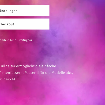
korb legen
Checkout
Römhild GmbH
verfügbar
Füllhalter ermöglicht die einfache
Tintenfässern. Passend für die Modelle abc,
xx, nexx M