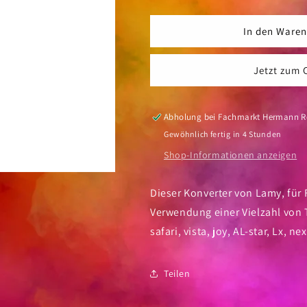
die
die
Menge
Menge
für
für
In den Waren
Konverter
Konverter
Lamy
Lamy
Jetzt zum 
Z28
Z28
Abholung bei
Fachmarkt Hermann 
Gewöhnlich fertig in 4 Stunden
Shop-Informationen anzeigen
Dieser Konverter von Lamy, für 
Verwendung einer Vielzahl von 
safari, vista, joy, AL-star, Lx, ne
Teilen