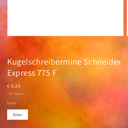
Medien
1
in
i
von
1
/
2
Modal
öffnen
Kugelschreibermine Schneider
Express 775 F
Normaler
€ 8,20
Preis
Inkl. Steuern.
Farbe
blau