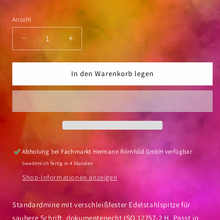
Anzahl
Anzahl
Verringere
Erhöhe
die
die
Menge
Menge
für
für
In den Warenkorb legen
Kugelschreibermine
Kugelschreibermine
Schneider
Schneider
Express
Express
775
775
F
F
Abholung bei
Fachmarkt Hermann Römhild GmbH
verfügbar
Gewöhnlich fertig in 4 Stunden
Shop-Informationen anzeigen
Standardmine mit verschleißfester Edelstahlspitze für
saubere Schrift, dokumentenecht ISO 12757-2 H. Passt in