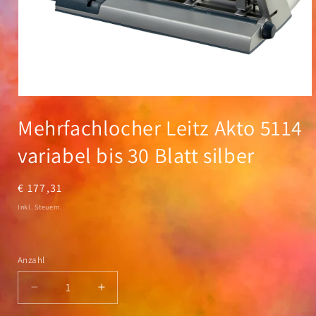
Medien
1
Mehrfachlocher Leitz Akto 5114
in
Modal
öffnen
variabel bis 30 Blatt silber
Normaler
€ 177,31
Preis
Inkl. Steuern.
Anzahl
Anzahl
Verringere
Erhöhe
die
die