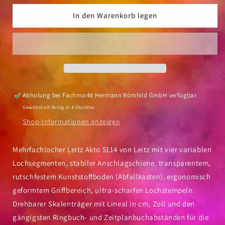
Menge
Menge
für
für
In den Warenkorb legen
Mehrfachlocher
Mehrfachlocher
Leitz
Leitz
Akto
Akto
5114
5114
variabel
variabel
bis
bis
30
30
Abholung bei
Fachmarkt Hermann Römhild GmbH
verfügbar
Blatt
Blatt
Gewöhnlich fertig in 4 Stunden
silber
silber
Shop-Informationen anzeigen
Mehrfachlocher Leitz Akto 5114 von Leitz mit vier variablen
Lochsegmenten, stabiler Anschlagschiene, transparentem,
rutschfestem Kunststoffboden (Abfallkasten), ergonomisch
geformtem Griffbereich, ultra-scharfen Lochstempeln.
Drehbarer Skalenträger mit Lineal in cm, Zoll und den
gängigsten Ringbuch- und Zeitplanbuchabständen für die