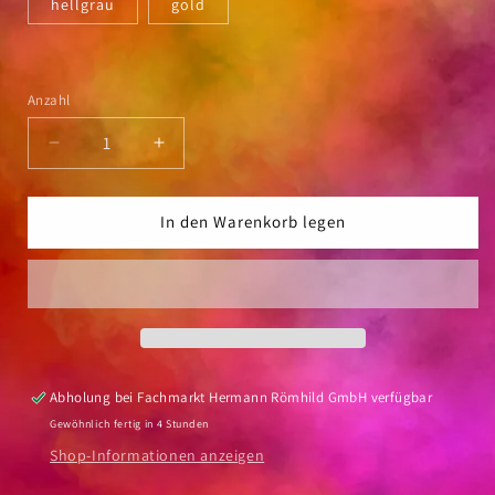
hellgrau
gold
Anzahl
Anzahl
Verringere
Erhöhe
die
die
Menge
Menge
für
für
In den Warenkorb legen
Satinband
Satinband
Prandell
Prandell
3mm/10m
3mm/10m
Abholung bei
Fachmarkt Hermann Römhild GmbH
verfügbar
Gewöhnlich fertig in 4 Stunden
Shop-Informationen anzeigen