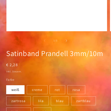
Medien
1
in
i
von
1
/
3
Modal
öffnen
Satinband Prandell 3mm/10m
Normaler
€ 2,28
Preis
Inkl. Steuern.
Farbe
weiß
creme
rot
rosa
zartrosa
lila
blau
zartblau