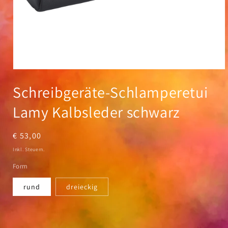
Medien
1
Schreibgeräte-Schlamperetui
in
Modal
öffnen
Lamy Kalbsleder schwarz
Normaler
€ 53,00
Preis
Inkl. Steuern.
Form
rund
dreieckig