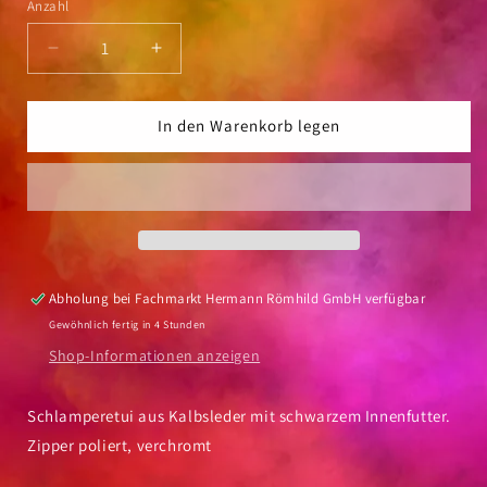
Anzahl
Anzahl
Verringere
Erhöhe
die
die
Menge
Menge
für
für
In den Warenkorb legen
Schreibgeräte-
Schreibgeräte-
Schlamperetui
Schlamperetui
Lamy
Lamy
Kalbsleder
Kalbsleder
schwarz
schwarz
Abholung bei
Fachmarkt Hermann Römhild GmbH
verfügbar
Gewöhnlich fertig in 4 Stunden
Shop-Informationen anzeigen
Schlamperetui aus Kalbsleder mit schwarzem Innenfutter.
Zipper poliert, verchromt