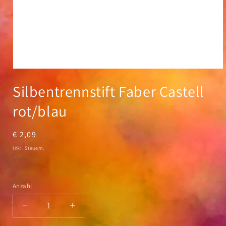
Medien
1
Silbentrennstift Faber Castell
in
Modal
öffnen
rot/blau
Normaler
€ 2,09
Preis
Inkl. Steuern.
Anzahl
Anzahl
Verringere
Erhöhe
die
die