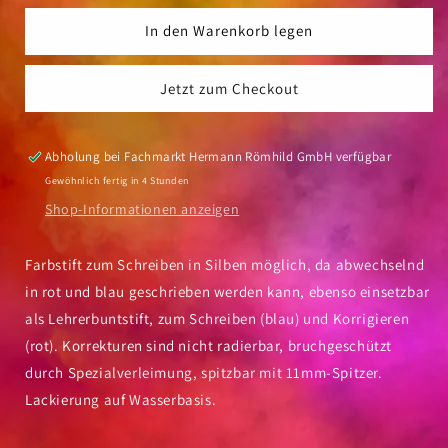
Menge
Menge
für
für
In den Warenkorb legen
Silbentrennstift
Silbentrennstift
Faber
Faber
Jetzt zum Checkout
Castell
Castell
rot/blau
rot/blau
Abholung bei
Fachmarkt Hermann Römhild GmbH
verfügbar
Gewöhnlich fertig in 4 Stunden
Shop-Informationen anzeigen
Farbstift zum Schreiben in Silben möglich, da abwechselnd
in rot und blau geschrieben werden kann, ebenso einsetzbar
als Lehrerbuntstift, zum Schreiben (blau) und Korrigieren
(rot). Korrekturen sind nicht radierbar, bruchgeschützt
durch Spezialverleimung, spitzbar mit 11mm-Spitzer.
Lackierung auf Wasserbasis.