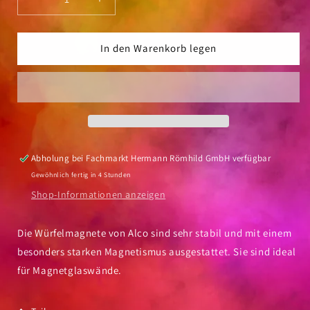
Verringere
Erhöhe
die
die
Menge
Menge
für
für
In den Warenkorb legen
Superkraftmagnet
Superkraftmagnet
Alco
Alco
Neodyn
Neodyn
Würfel
Würfel
10x10x10
10x10x10
bis
bis
3kg
3kg
Abholung bei
Fachmarkt Hermann Römhild GmbH
verfügbar
4
4
Gewöhnlich fertig in 4 Stunden
Stück
Stück
silber
silber
Shop-Informationen anzeigen
Die Würfelmagnete von Alco sind sehr stabil und mit einem
besonders starken Magnetismus ausgestattet. Sie sind ideal
für Magnetglaswände.