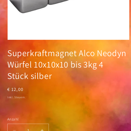
Medien
1
Superkraftmagnet Alco Neodyn
in
Modal
öffnen
Würfel 10x10x10 bis 3kg 4
Stück silber
Normaler
€ 12,00
Preis
Inkl. Steuern.
Anzahl
Anzahl