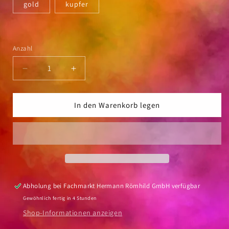
gold
kupfer
Anzahl
Anzahl
Verringere
Erhöhe
die
die
Menge
Menge
für
für
In den Warenkorb legen
Tuschestift
Tuschestift
Faber
Faber
Castell
Castell
Pitt
Pitt
Artist-
Artist-
Pen
Pen
Metallic
Metallic
Abholung bei
Fachmarkt Hermann Römhild GmbH
verfügbar
Gewöhnlich fertig in 4 Stunden
Shop-Informationen anzeigen