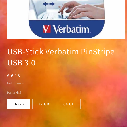
Medien
1
USB-Stick Verbatim PinStripe
in
Modal
öffnen
USB 3.0
Normaler
€ 6,13
Preis
Inkl. Steuern.
Kapazität
16 GB
32 GB
64 GB