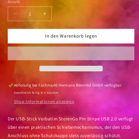
Anzahl
Anzahl
Verringere
Erhöhe
die
die
Menge
Menge
für
für
In den Warenkorb legen
USB-
USB-
Stick
Stick
Verbatim
Verbatim
PinStripe
PinStripe
USB
USB
3.0
3.0
Abholung bei
Fachmarkt Hermann Römhild GmbH
verfügbar
Gewöhnlich fertig in 4 Stunden
Shop-Informationen anzeigen
Der USB-Stick Verbatim StorenGo Pin Stripe USB 2.0 verfügt
über einen praktischen Schiebemechanismus, der den USB-
Anschluss ohne Schutzkappe stets zuverlässig schützt.